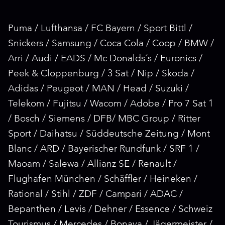
Puma / Lufthansa / FC Bayern / Sport Bittl /
Snickers / Samsung / Coca Cola / Coop / BMW /
Arri / Audi / EADS / Mc Donalds´s / Euronics /
Peek & Cloppenburg / 3 Sat / Nip / Skoda /
Adidas / Peugeot / MAN / Head / Suzuki /
Telekom / Fujitsu / Wacom / Adobe / Pro 7 Sat 1
/ Bosch / Siemens / DFB/ MBC Group / Ritter
Sport / Daihatsu / Süddeutsche Zeitung / Mont
Blanc / ARD / Bayerischer Rundfunk / SRF 1 /
Maoam / Salewa / Allianz SE / Renault /
Flughafen München / Schäffler / Heineken /
Rational / Stihl / ZDF / Campari / ADAC /
Bepanthen / Levis / Dehner / Essence / Schweiz
Tourismus / Mercedes / Bonava / Jägermeister /